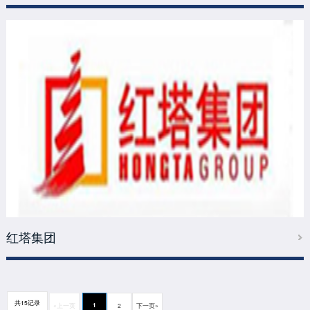
红塔集团
共15记录
1
«上一页
2
下一页»