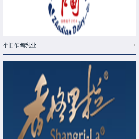
个旧乍甸乳业