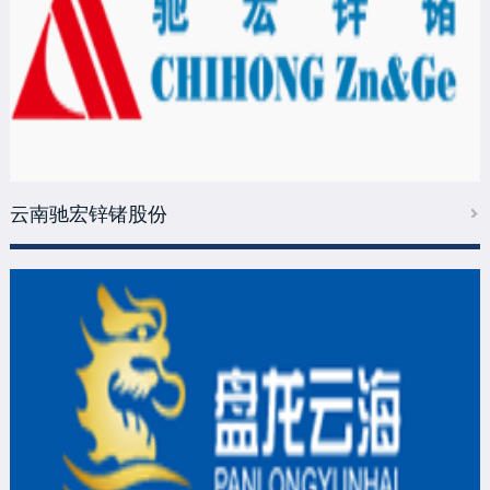
云南驰宏锌锗股份